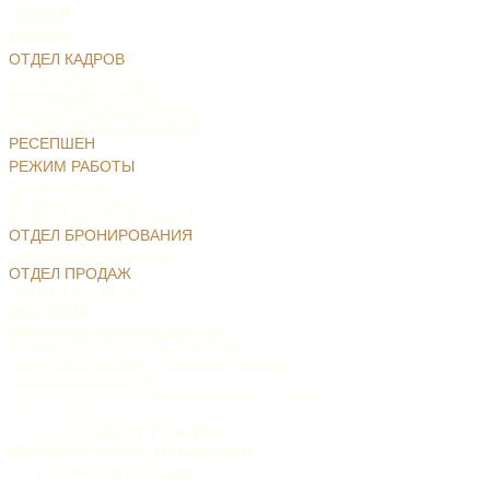
УСЛУГИ
НОМЕРА
ОТДЕЛ КАДРОВ
+7 (939) 881-83-60
provence_hr@mail.ru
reception@arcadia-hotel.ru
+7 (862) 445 54 35 (доб. 2)
РЕСЕПШЕН
РЕЖИМ РАБОТЫ
Круглосуточно
Пн-Вс 08:00-21:00
+7 (862) 445 54 35 (доб. 1)
ОТДЕЛ БРОНИРОВАНИЯ
sales@arcadia-hotel.ru
ОТДЕЛ ПРОДАЖ
Пн–Пт 9:00–18:00
ОБ ОТЕЛЕ
НОМЕР В РЕЕСТРЕ ФСА
С232024004213
АРКАДИЯ ОТЕЛЬ X CREATED BY DISTANCE
ПОЛИТИКА ОБРАБОТКИ ПЕРСОНАЛЬНЫХ ДАННЫХ
ПРАВОВАЯ ИНФОРМАЦИЯ
ООО «ПРОВАНС ОТЕЛЬ» ИНН 2367023951 КПП 236701001
ОГРН 1222300012714
© 2026 АРКАДИЯ ОТЕЛЬ EPN
PROVENCE HOTEL MANAGMENT
г. Сочи, Эсто-Садок,