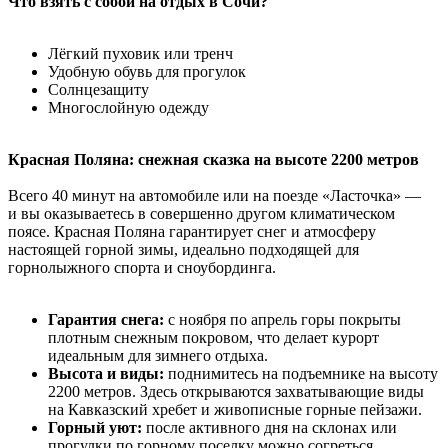
Что взять с собой на отдых в Сочи?
Лёгкий пуховик или тренч
Удобную обувь для прогулок
Солнцезащиту
Многослойную одежду
Красная Поляна: снежная сказка на высоте 2200 метров
Всего 40 минут на автомобиле или на поезде «Ласточка» —
и вы оказываетесь в совершенно другом климатическом
поясе. Красная Поляна гарантирует снег и атмосферу
настоящей горной зимы, идеально подходящей для
горнолыжного спорта и сноубординга.
Гарантия снега:
с ноября по апрель горы покрыты
плотным снежным покровом, что делает курорт
идеальным для зимнего отдыха.
Высота и виды:
поднимитесь на подъемнике на высоту
2200 метров. Здесь открываются захватывающие виды
на Кавказский хребет и живописные горные пейзажи.
Горный уют:
после активного дня на склонах или
прогулки по горному поселку можно согреться