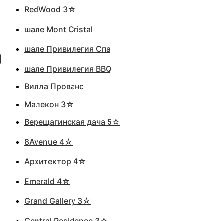
RedWood 3☆
шале Mont Cristal
шале Привилегия Спа
шале Привилегия BBQ
Вилла Прованс
Малекон 3☆
Верещагинская дача 5☆
8Avenue 4☆
Архитектор 4☆
Emerald 4☆
Grand Gallery 3☆
Central Residence 3☆