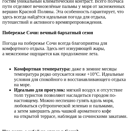
гостям уникальный климатический контраст. Всего полчаса
пути отделяют вечнозелёные пальмы у моря от заснеженных
вершин Красной Поляны. Эта особенность гарантирует, что
здесь всегда найдётся идеальная погода для отдыха,
путешествий и активного времяпрепровождения.
Побережье Сочи: вечный бархатный сезон
Погода на побережье Сочи всегда благоприятна для
комфортного отдыха. Здесь нет изнуряющей жары,
а межсезонье ощущается как продолжение лета.
Комфортная температура:
даже в зимние месяцы
температура редко опускается ниже +10°C. Идеальные
условия для спокойного и восстанавливающего отдыха
на море.
Идеально для прогулок:
мягкий воздух и отсутствие
толп туристов позволяют насладиться городом по-
настоящему. Можно неспешно гулять вдоль моря,
любоваться субтропической зеленью и пальмами,
а затем завершить день чашкой ароматного кофе
на открытой террасе, наблюдая за сочинскими закатами.