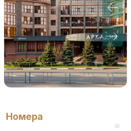
Для нас — это способ
поблагодарить Вас за Ваш выбор
и постоянство. Для Вас — это
возможность получить выгодный
тариф и дополнительные услуги. В 3
простых шага заполните анкету
участника программы лояльности
Прованс Отель Клаб и начните
пользоваться скидками и бонусами
уже сейчас.
Номера