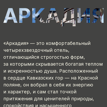
Окруженный ресторанами,
пешеходными эко-тропами,
современными комплексами для
активного и экстремального отдыха,
а также древними
достопримечательностями,
расположенными в лесах, он сможет
показать вам все грани Красной поляны.