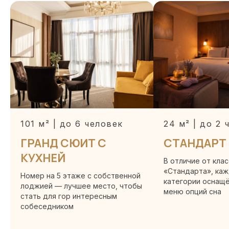
ЛИСТ ЗАПИСИ ЕГРЮЛ
СВИДЕТЕЛЬСТВО ИНН
ДОГОВОР ОФЕРТЫ
101 м² | до 6 человек
24 м² | до 2 
ПОЛИТИКА ОБРАБОТКИ
ПЕРСОНАЛЬНЫХ ДАННЫХ
ГРАНД СЮИТ С
СТАНДАРТ 
КУХНЕЙ
В отличие от кла
ВЫПИСКА ИЗ РЕЕСТРА
«Стандарта», ка
Номер на 5 этаже с собственной
СРЕДСТВ РАЗМЕЩЕНИЯ
категории оснащ
лоджией — лучшее место, чтобы
меню опций сна
стать для гор интересным
собеседником
ПОЛИТИКА
КОНФИДИЦИАЛЬНОСТИ