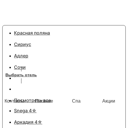
Красная поляна
Сириус
Адлер
Сочи
Выбрать отель
Посмотреть все
Контакты
Питание
Спа
Акции
Snega 4☆
Аркадия 4☆