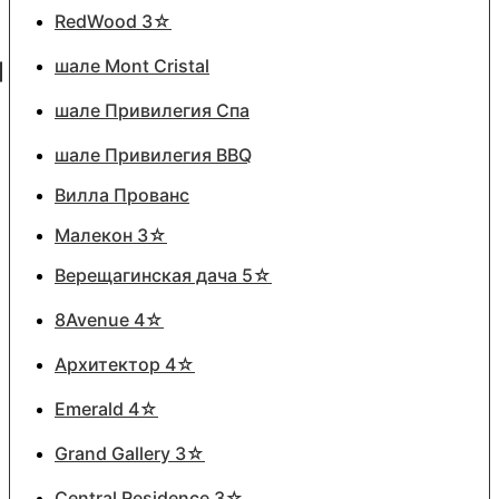
RedWood 3☆
шале Mont Cristal
шале Привилегия Спа
шале Привилегия BBQ
Вилла Прованс
Малекон 3☆
Верещагинская дача 5☆
8Avenue 4☆
Архитектор 4☆
Emerald 4☆
Grand Gallery 3☆
Central Residence 3☆