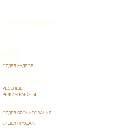
ПРОГРАММА ЛОЯЛЬНОСТИ
БЛОГ
ПИТАНИЕ
СПА
АКЦИИ
УСЛУГИ
НОМЕРА
ОТДЕЛ КАДРОВ
+7 (939) 881-83-60
provence_hr@mail.ru
reception@arcadia-hotel.ru
+7 (862) 445 54 35 (доб. 2)
РЕСЕПШЕН
РЕЖИМ РАБОТЫ
Круглосуточно
Пн-Вс 08:00-21:00
+7 (862) 445 54 35 (доб. 1)
ОТДЕЛ БРОНИРОВАНИЯ
sales@arcadia-hotel.ru
ОТДЕЛ ПРОДАЖ
Пн–Пт 9:00–18:00