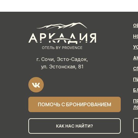
О
Н
У
А
г. Сочи, Эсто-Садок,
ул. Эстонская, 81
С
П
Б
П
ПОМОЧЬ С БРОНИРОВАНИЕМ
Л
КАК НАС НАЙТИ?