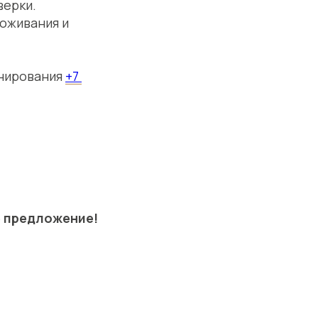
верки.
роживания и
онирования
+7
е предложение!