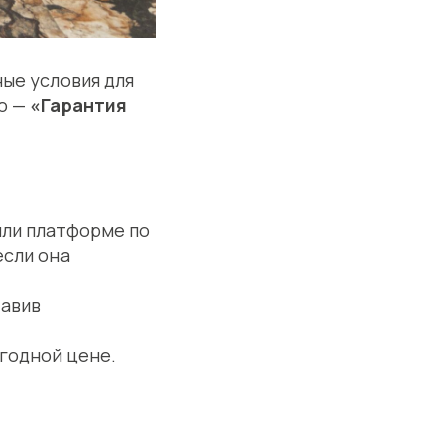
ые условия для
ю —
«Гарантия
или платформе по
если она
тавив
годной цене.