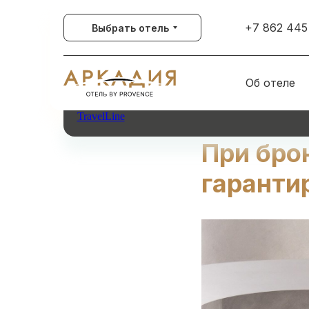
+7 862 445
Выбрать отель
Об отеле
TravelLine
При бро
гаранти