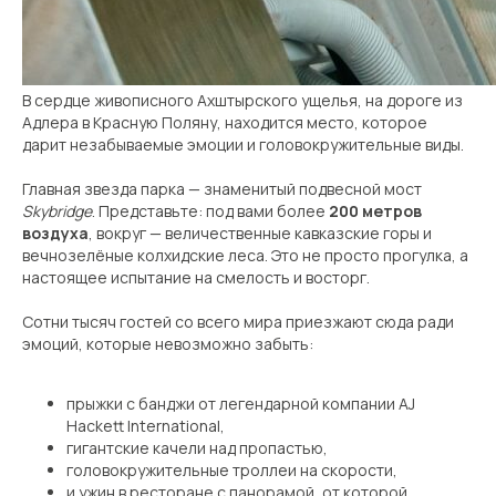
ОБ ОТЕЛЕ
НОМЕРА
В сердце живописного Ахштырского ущелья, на дороге из
Адлера в Красную Поляну, находится место, которое
УСЛУГИ
дарит незабываемые эмоции и головокружительные виды.
АКЦИИ
Главная звезда парка — знаменитый подвесной мост
Skybridge
. Представьте: под вами более
200 метров
СПА
воздуха
, вокруг — величественные кавказские горы и
вечнозелёные колхидские леса. Это не просто прогулка, а
ПИТАНИЕ
настоящее испытание на смелость и восторг.
БЛОГ
Сотни тысяч гостей со всего мира приезжают сюда ради
эмоций, которые невозможно забыть:
ПРОГРАММА ЛОЯЛЬНОСТИ
прыжки с банджи от легендарной компании AJ
Hackett International,
ПОМОЧЬ С БРОНИРОВАНИЕМ
гигантские качели над пропастью,
головокружительные троллеи на скорости,
и ужин в ресторане с панорамой, от которой