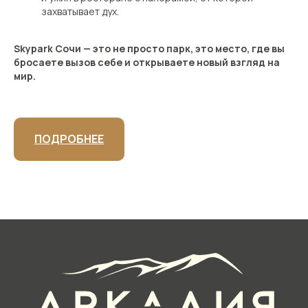
захватывает дух.
КАК НАС НАЙТИ?
Skypark Сочи — это не просто парк, это место, где вы
бросаете вызов себе и открываете новый взгляд на
мир.
РЕЖИМ РАБОТЫ
Круглосуточно
ПОДРОБНЕЕ
РЕСЕПШЕН
+7 (862) 445 54 35 (доб. 2)
reception@arcadia-hotel.ru
ОТДЕЛ БРОНИРОВАНИЯ
+7 (862) 445 54 35 (доб. 1)
Пн-Вс 08:00-21:00