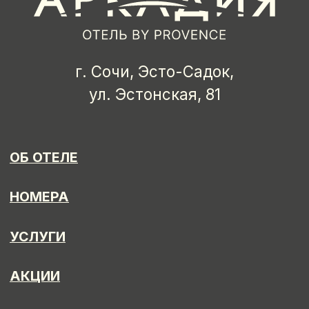
ОТДЕЛ ПРОДАЖ
sales@arcadia-hotel.ru
Пн–Пт 9:00–18:00
ОТДЕЛ КАДРОВ
+7 (939) 881-83-60
provence_hr@mail.ru
© 2026 АРКАДИЯ ОТЕЛЬ EPN
PROVENCE HOTEL MANAGMENT
ООО «ПРОВАНС ОТЕЛЬ» ИНН 2367023951 КПП 236701001
ОГРН 1222300012714