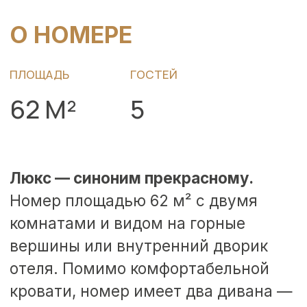
Просторный двухкомнатный люкс
отличает элегантный стиль,
не противоречащий уюту, таящемуся
в интерьерных деталях. Идеально
подойдет для долговременного
пребывания. Для самых маленьких
наших гостей мы предоставляем
детскую кроватку. По запросу гостя
за дополнительную плату
заправляется в качестве
дополнительной кровати:
не раскладной диван/евро-
раскладушка.
ЗАБРОНИРОВАТЬ