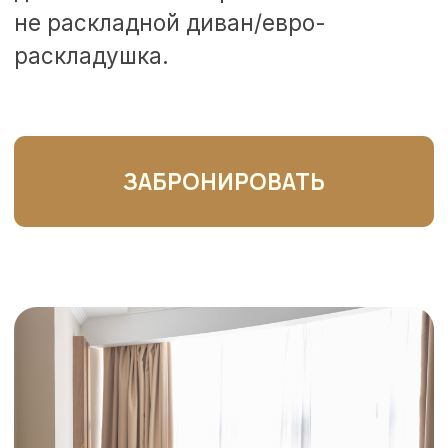
WI-FI
Ванная комната
Кабельное
Косметические
телевидение
принадлежности
Кондиционер
Халаты и тапочки
Сейф
Фен
Бутилированная вода
Холодильник
Доп. место по
Комплект
запросу
полотенец
Чайный набор
Шкаф-купе
(чайник, чашки,
чай: зеленый,
черный, сахар)
ЧТО ВЫ ПОЛУЧАЕТЕ?