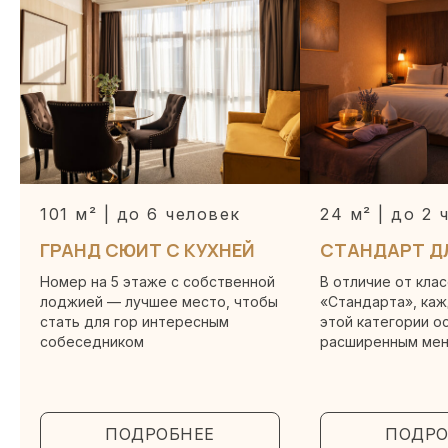
ОТДЕЛ БРОНИРОВАНИЯ
+7 (862) 445 54 35 (доб. 1)
Пн-Вс 08:00-21:00
ОТДЕЛ ПРОДАЖ
sales@arcadia-hotel.ru
101 м² | до 6 человек
24 м² | до 2 
Пн–Пт 9:00–18:00
ГРАНД СЮИТ С КУХНЕЙ
СТАНДАРТ Д
Номер на 5 этаже с собственной
В отличие от кла
ОТДЕЛ КАДРОВ
лоджией — лучшее место, чтобы
«Стандарта», ка
+7 (939) 881-83-60
стать для гор интересным
этой категории о
собеседником
расширенным мен
provence_hr@mail.ru
ПОДРОБНЕЕ
ПОДРО