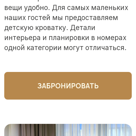
УДОБСТВА НОМЕРА
WI-FI
Ванная комната
Кабельное
Косметические
телевидение
принадлежности
Кондиционер
Халаты и тапочки
Сейф
Фен
Бутилированная вода
Холодильник
Доп. место по
Комплект
запросу
полотенец
Чайный набор
Шкаф-купе
(чайник, чашки,
чай: зеленый,
черный, сахар)