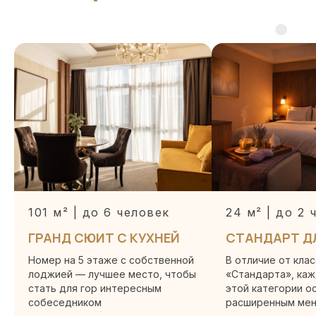
+7 (862) 445 54 35 (доб. 2)
reception@arcadia-hotel.ru
ОТДЕЛ БРОНИРОВАНИЯ
+7 (862) 445 54 35 (доб. 1)
Пн-Вс 08:00-21:00
ОТДЕЛ ПРОДАЖ
sales@arcadia-hotel.ru
Пн–Пт 9:00–18:00
101 м² | до 6 человек
24 м² | до 2 
ГРАНД СЮИТ С КУХНЕЙ
СТАНДАРТ Д
ОТДЕЛ КАДРОВ
Номер на 5 этаже с собственной
В отличие от кла
+7 (939) 881-83-60
лоджией — лучшее место, чтобы
«Стандарта», ка
provence_hr@mail.ru
стать для гор интересным
этой категории о
собеседником
расширенным мен