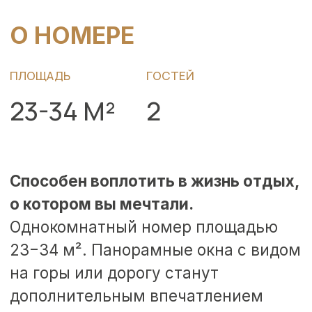
отель миром.
Большая кровать для двоих гостей,
чтобы ваши ночи были приятными,
а сон — крепким. Сплит-система
обеспечит комфортную
температуру в номере в любой
сезон и погоду, а наличие
продуманной и логично встроенной
в интерьер системы хранения
позволит разместить все личные
вещи удобно. Для самых маленьких
наших гостей мы предоставляем
детскую кроватку. Детали
интерьера и планировки в номерах
одной категории могут отличаться.